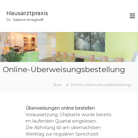
Z
u
Hausarztpraxis
m
Dr. Sabine Krieghoff
I
n
h
a
l
t
s
p
Online-Überweisungsbestellung
r
i
Start
Online-Überweisungsbestellung
n
g
e
n
Überweisungen online bestellen
Voraussetzung: Chipkarte wurde bereits
im laufenden Quartal eingelesen.
Die Abholung ist am übernächsten
Werktag zur regulären Sprechzeit