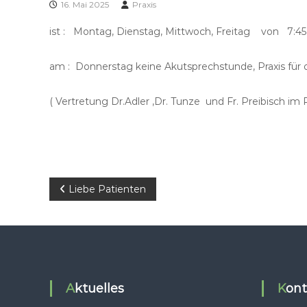
16. Mai 2025
Praxis
ist : Montag, Dienstag, Mittwoch, Freitag von 7:45
am : Donnerstag keine Akutsprechstunde, Praxis für 
( Vertretung Dr.Adler ,Dr. Tunze und Fr. Preibisch im
B
Liebe Patienten
e
i
t
Aktuelles
Kon